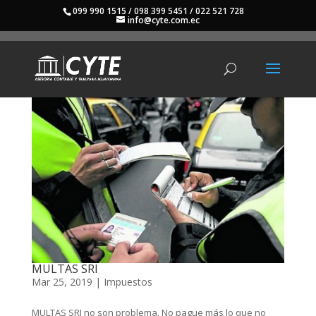
099 990 1515 / 098 399 5451 / 022 521 728
info@cyte.com.ec
MULTAS SRI
Mar 25, 2019
|
Impuestos
MULTAS SRI no son problema. No pague más lo que no